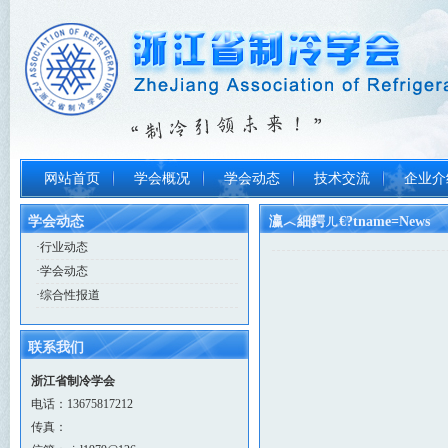
网站首页
学会概况
学会动态
技术交流
企业介
学会动态
瀛︿細鍔ㄦ€?tname=News
·
行业动态
·
学会动态
·
综合性报道
联系我们
浙江省制冷学会
电话：13675817212
传真：