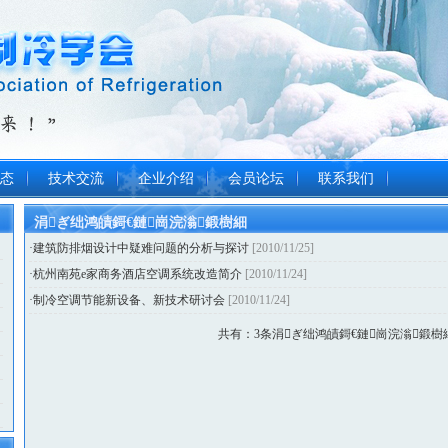
态
技术交流
企业介绍
会员论坛
联系我们
涓ぎ绌鸿皟鎶€鏈崗浣滃鍛樹細
·
建筑防排烟设计中疑难问题的分析与探讨
[2010/11/25]
·
杭州南苑e家商务酒店空调系统改造简介
[2010/11/24]
·
制冷空调节能新设备、新技术研讨会
[2010/11/24]
共有：3条涓ぎ绌鸿皟鎶€鏈崗浣滃鍛樹