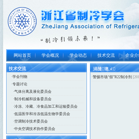
网站首页
学会概况
学会动态
技术交流
企业介
技术交流
涓撻璁ㄨ
·
学会刊物
·
警惕市场“假”R22制冷剂
[20
·
专题讨论
·
气体分离及液化委员会
·
制冷机械和设备委员会
·
冷冻、冷藏、冷食品加工和运输委员会
·
低温医学和冷冻低温生物学委员会
·
空调制冷技术委员会
·
中央空调技术协作委员会