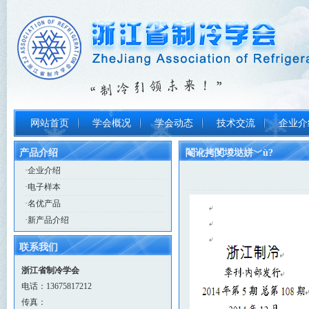
网站首页
学会概况
学会动态
技术交流
企业介
产品介绍
閹讹拷閺堫垯姘﹀ù?
·
企业介绍
·
电子样本
·
名优产品
·
新产品介绍
联系我们
浙江省制冷学会
电话：13675817212
传真：